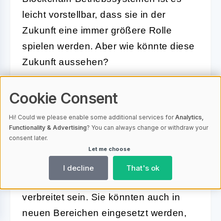
leicht vorstellbar, dass sie in der
Zukunft eine immer größere Rolle
spielen werden. Aber wie könnte diese
Zukunft aussehen?
Zunächst einmal könnten
Blockchain-
Cookie Consent
Betriebssysteme zum Standard für
viele digitale Anwendungen und
Hi! Could we please enable some additional services for
Analytics,
Functionality & Advertising
? You can always change or withdraw your
Dienste
werden. Sie könnten in
consent later.
Bereichen wie dem Internet der Dinge,
Let me choose
dem dezentralen Finanzwesen oder
I decline
That's ok
dem Supply Chain Management weit
verbreitet sein. Sie könnten auch in
neuen Bereichen eingesetzt werden,